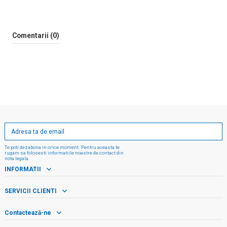
Comentarii (0)
Te poti dezabona in orice moment. Pentru aceasta te
rugam sa folosesti informatiile noastre de contact din
nota legala.
INFORMATII
SERVICII CLIENTI
Contactează-ne