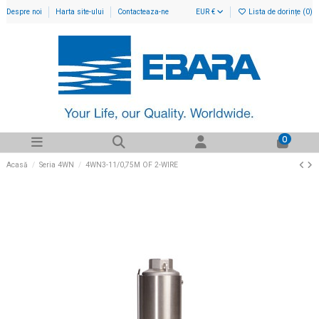
Despre noi
Harta site-ului
Contacteaza-ne
EUR €
Lista de dorințe (
0
)
0
Acasă
Seria 4WN
4WN3-11/0,75M OF 2-WIRE