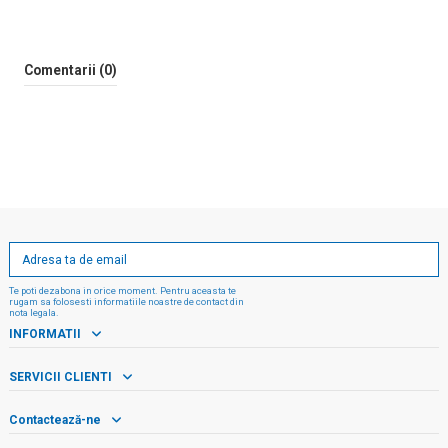
Comentarii (0)
Te poti dezabona in orice moment. Pentru aceasta te
rugam sa folosesti informatiile noastre de contact din
nota legala.
INFORMATII
SERVICII CLIENTI
Contactează-ne