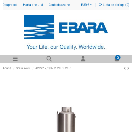
Despre noi
Harta site-ului
Contacteaza-ne
EUR €
Lista de dorințe (
0
)
0
Acasă
Seria 4WN
4WN2-7/0,37M WF 2-WIRE