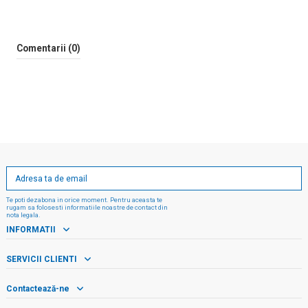
Comentarii (0)
Te poti dezabona in orice moment. Pentru aceasta te
rugam sa folosesti informatiile noastre de contact din
nota legala.
INFORMATII
SERVICII CLIENTI
Contactează-ne