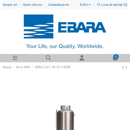
Despre noi
Harta site-ului
Contacteaza-ne
EUR €
Lista de dorințe (
0
)
0
Acasă
Seria 4WN
4WN2-20/1,1M OF 2-WIRE