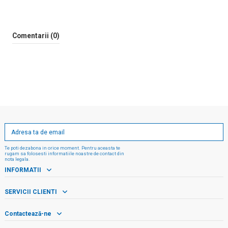
Comentarii (0)
Te poti dezabona in orice moment. Pentru aceasta te
rugam sa folosesti informatiile noastre de contact din
nota legala.
INFORMATII
SERVICII CLIENTI
Contactează-ne