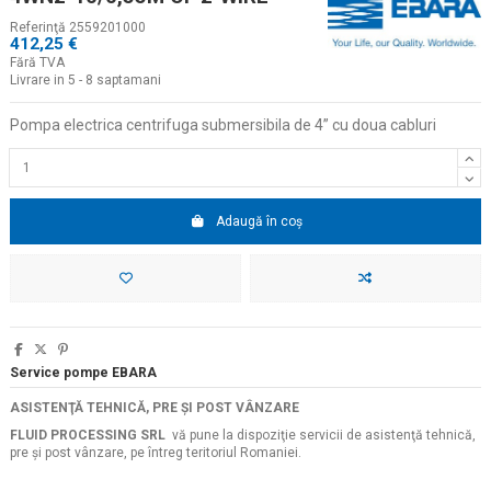
Referinţă
2559201000
412,25 €
Fără TVA
Livrare in 5 - 8 saptamani
Pompa electrica centrifuga submersibila de 4
” cu doua cabluri
Adaugă în coș
Service pompe EBARA
ASISTENŢĂ TEHNICĂ, PRE ŞI POST VÂNZARE
FLUID PROCESSING SRL
vă pune la dispoziţie servicii de asistenţă tehnică,
pre şi post vânzare, pe întreg teritoriul Romaniei.