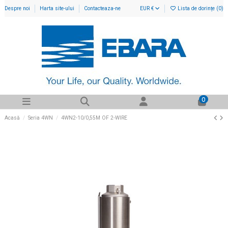
Despre noi
Harta site-ului
Contacteaza-ne
EUR €
Lista de dorințe (
0
)
0
Acasă
Seria 4WN
4WN2-10/0,55M OF 2-WIRE