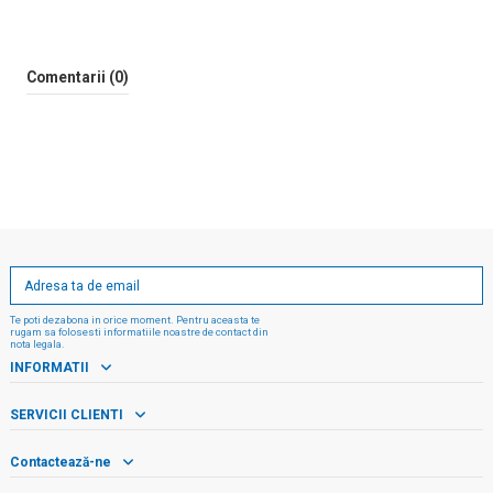
Comentarii (0)
Te poti dezabona in orice moment. Pentru aceasta te
rugam sa folosesti informatiile noastre de contact din
nota legala.
INFORMATII
SERVICII CLIENTI
Contactează-ne