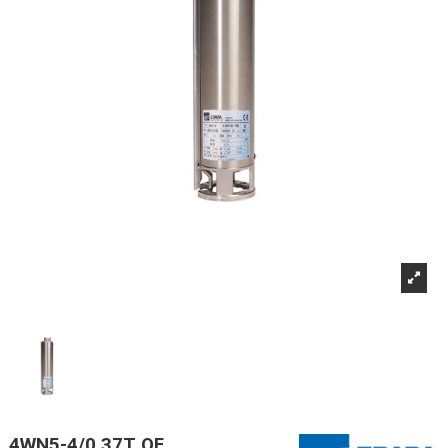
4WN5-4/0,37T OF