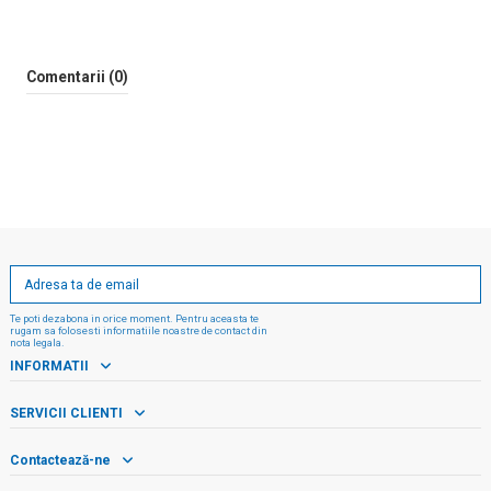
Comentarii (0)
Te poti dezabona in orice moment. Pentru aceasta te
rugam sa folosesti informatiile noastre de contact din
nota legala.
INFORMATII
SERVICII CLIENTI
Contactează-ne