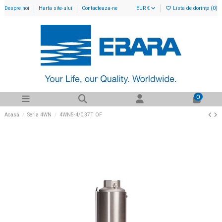
Despre noi
Harta site-ului
Contacteaza-ne
EUR €
Lista de dorințe (
0
)
0
Acasă
Seria 4WN
4WN5-4/0,37T OF