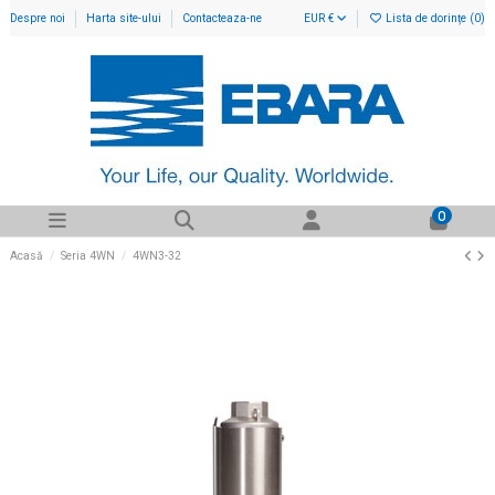
Despre noi
Harta site-ului
Contacteaza-ne
EUR €
Lista de dorințe (
0
)
0
Acasă
Seria 4WN
4WN3-32