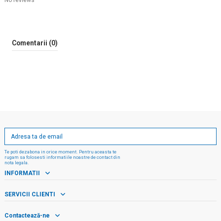
No reviews
Comentarii (0)
Te poti dezabona in orice moment. Pentru aceasta te
rugam sa folosesti informatiile noastre de contact din
nota legala.
INFORMATII
SERVICII CLIENTI
Contactează-ne