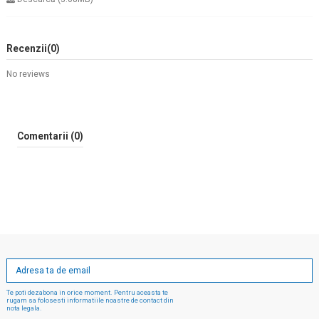
Recenzii
(0)
No reviews
Comentarii (0)
Te poti dezabona in orice moment. Pentru aceasta te
rugam sa folosesti informatiile noastre de contact din
nota legala.