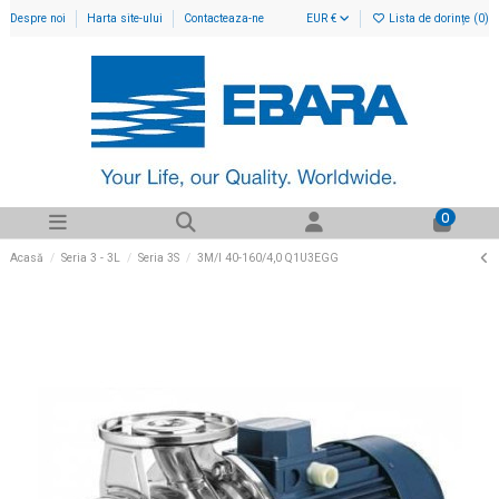
Despre noi
Harta site-ului
Contacteaza-ne
EUR €
Lista de dorințe (
0
)
0
Acasă
Seria 3 - 3L
Seria 3S
3M/I 40-160/4,0 Q1U3EGG