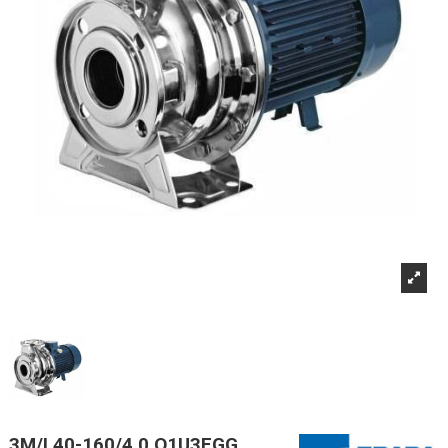
3M/I 40-160/4,0 Q1U3EGG