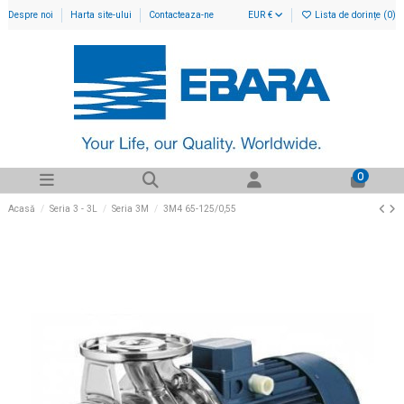
Despre noi
Harta site-ului
Contacteaza-ne
EUR €
Lista de dorințe (
0
)
0
Acasă
Seria 3 - 3L
Seria 3M
3M4 65-125/0,55