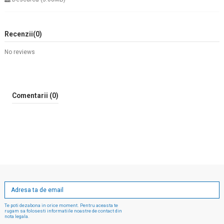
Recenzii
(0)
No reviews
Comentarii (0)
Te poti dezabona in orice moment. Pentru aceasta te
rugam sa folosesti informatiile noastre de contact din
nota legala.