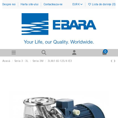
Despre noi
Harta site-ului
Contacteaza-ne
EUR €
Lista de dorințe (
0
)
0
Acasă
Seria 3 - 3L
Seria 3M
3LM/I 65-125/4 IE3