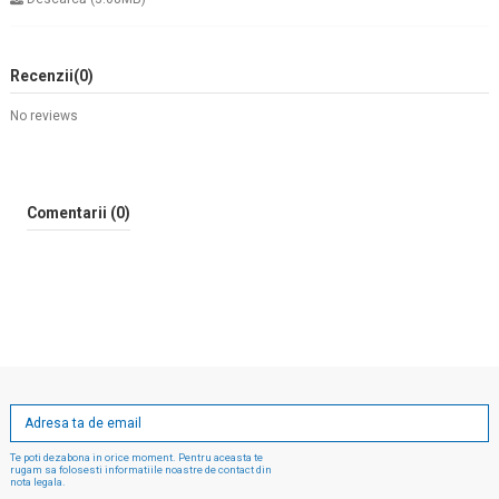
Recenzii
(0)
No reviews
Comentarii (0)
Te poti dezabona in orice moment. Pentru aceasta te
rugam sa folosesti informatiile noastre de contact din
nota legala.