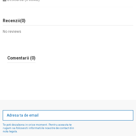
Recenzii
(0)
No reviews
Comentarii (0)
Te poti dezabona in orice moment. Pentru aceasta te
rugam sa folosesti informatiile noastre de contact din
nota legala.