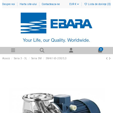
Despre noi
Harta site-ului
Contacteaza-ne
EUR €
Lista de dorințe (
0
)
0
Acasă
Seria 3 - 3L
Seria 3M
3M4/I 65-200/3,0