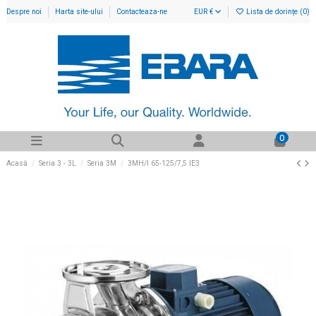
Despre noi
Harta site-ului
Contacteaza-ne
EUR €
Lista de dorințe (
0
)
0
Acasă
Seria 3 - 3L
Seria 3M
3MH/I 65-125/7,5 IE3