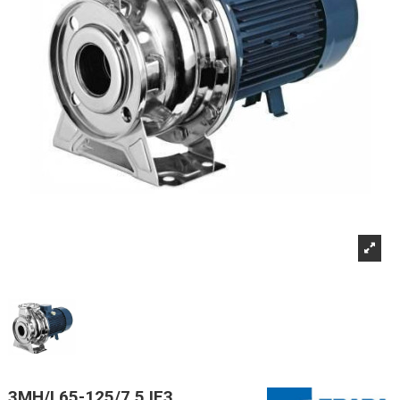
3MH/I 65-125/7,5 IE3