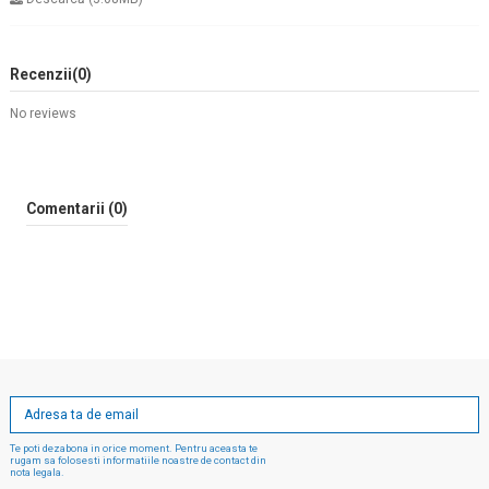
Recenzii
(0)
No reviews
Comentarii (0)
Te poti dezabona in orice moment. Pentru aceasta te
rugam sa folosesti informatiile noastre de contact din
nota legala.