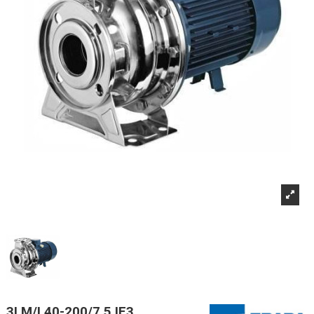
3LM/I 40-200/7,5 IE3