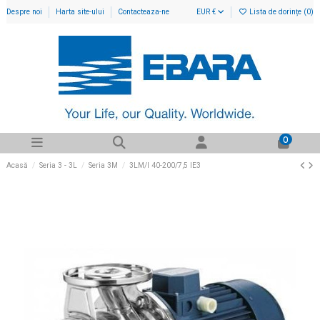
Despre noi
Harta site-ului
Contacteaza-ne
EUR €
Lista de dorințe (
0
)
0
Acasă
Seria 3 - 3L
Seria 3M
3LM/I 40-200/7,5 IE3