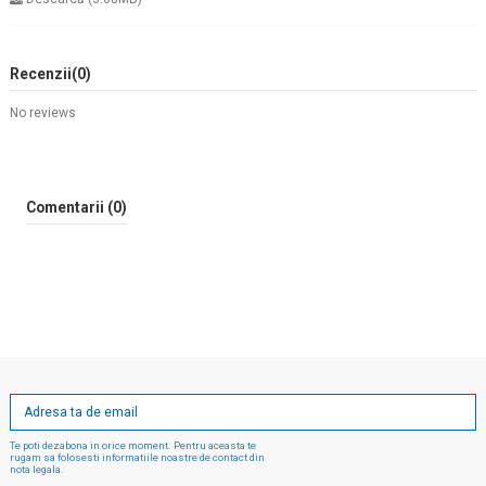
Recenzii
(0)
No reviews
Comentarii (0)
Te poti dezabona in orice moment. Pentru aceasta te
rugam sa folosesti informatiile noastre de contact din
nota legala.