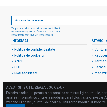
Te poti dezabona in orice moment. Pentru
aceasta te rugam sa folosesti informatiile
noastre de contact din nota legala.
INFORMATII
SERVICII 
Politica de confidentialitate
Contul 
Politica de cookie-uri
Reduceri
ANPC
Termeni 
SOL
Garantii
Plăți securizate
Magazi
ACEST SITE UTILIZEAZĂ COOKIE-URI
Folosim cookie-uri pentru a personaliza conținutul și anunțurile, pent
analize informații cu privire la modul în care folosiți site-ul nostru. A
website-ul nostru, sunteți de acord cu utilizarea modulelor noastre