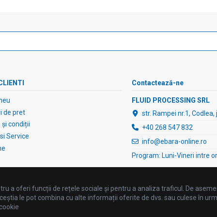
CLIENTI
Contactează-ne
meu
FLUID PROCESSING SRL
 de pret
str. Rampei nr.1, Codlea,
și condiții
+40 268 547 832
 si Service
info@ebara-online.ro
ne
Program: Luni-Vineri intre o
ru a oferi funcții de rețele sociale și pentru a analiza traficul. De asemen
ceștia le pot combina cu alte informații oferite de dvs. sau culese în urma fo
 cookie