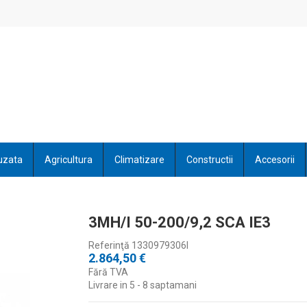
uzata
Agricultura
Climatizare
Constructii
Accesorii
3MH/I 50-200/9,2 SCA IE3
Referinţă
1330979306I
2.864,50 €
Fără TVA
Livrare in 5 - 8 saptamani