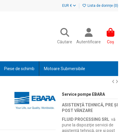
EUR €
Lista de dorințe (
0
)
Căutare
Autentificare
Coș
Piese de schimb
Motoare Submersibile
Service pompe EBARA
ASISTENŢĂ TEHNICĂ, PRE ŞI
POST VÂNZARE
FLUID PROCESSING SRL
vă
pune la dispoziţie servicii de
asistenţă tehnică, pre şi post