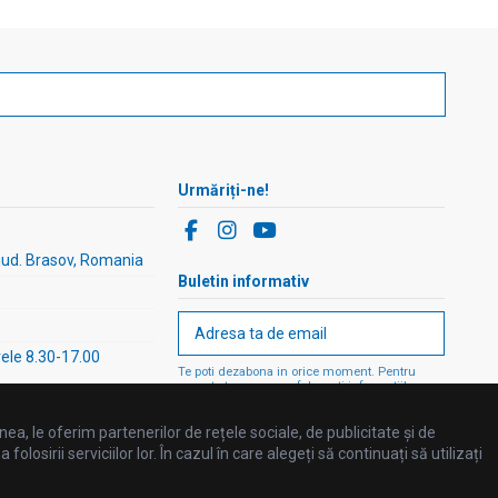
Urmăriți-ne!
 jud. Brasov, Romania
Buletin informativ
rele 8.30-17.00
Te poti dezabona in orice moment. Pentru
aceasta te rugam sa folosesti informatiile
noastre de contact din nota legala.
ea, le oferim partenerilor de rețele sociale, de publicitate și de
losirii serviciilor lor. În cazul în care alegeți să continuați să utilizați