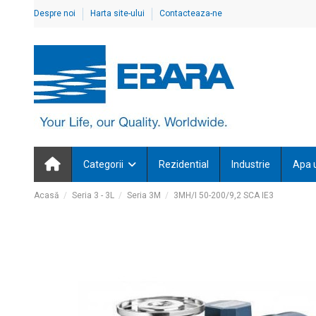
Despre noi
Harta site-ului
Contacteaza-ne
Categorii
Rezidential
Industrie
Apa 
Acasă
Seria 3 - 3L
Seria 3M
3MH/I 50-200/9,2 SCA IE3