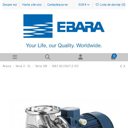
Despre noi
Harta site-ului
Contacteaza-ne
EUR €
Lista de dorințe (
0
)
0
Acasă
Seria 3 - 3L
Seria 3M
3M/I 40-200/7,5 IE3