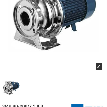
3M/I 40-200/7,5 IE3