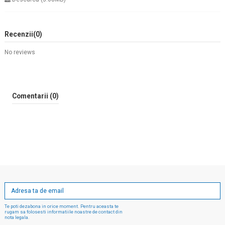
Recenzii
(0)
No reviews
Comentarii (0)
Te poti dezabona in orice moment. Pentru aceasta te
rugam sa folosesti informatiile noastre de contact din
nota legala.