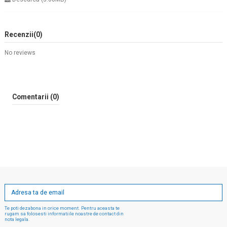
Recenzii
(0)
No reviews
Comentarii (0)
Te poti dezabona in orice moment. Pentru aceasta te
rugam sa folosesti informatiile noastre de contact din
nota legala.