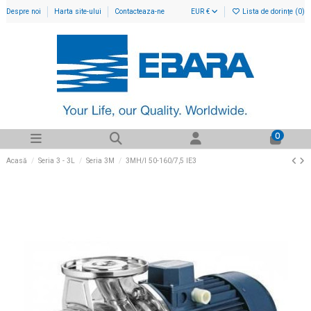
Despre noi
Harta site-ului
Contacteaza-ne
EUR €
Lista de dorințe (
0
)
0
Acasă
Seria 3 - 3L
Seria 3M
3MH/I 50-160/7,5 IE3