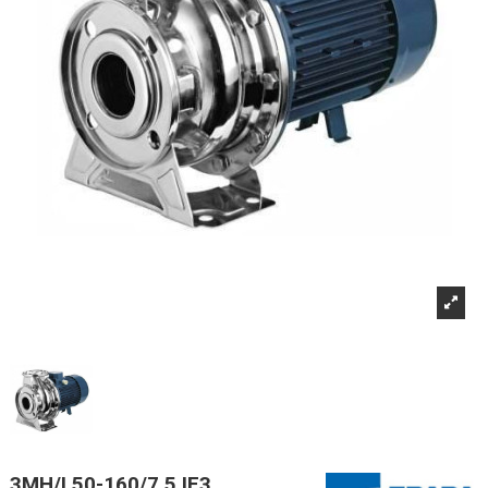
3MH/I 50-160/7,5 IE3