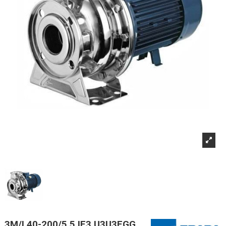
3M/I 40-200/5,5 IE3 U3U3EGG