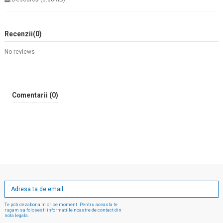
Recenzii
(0)
No reviews
Comentarii (0)
Te poti dezabona in orice moment. Pentru aceasta te
rugam sa folosesti informatiile noastre de contact din
nota legala.