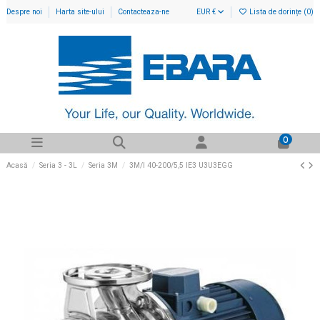
Despre noi
Harta site-ului
Contacteaza-ne
EUR €
Lista de dorințe (
0
)
0
Acasă
Seria 3 - 3L
Seria 3M
3M/I 40-200/5,5 IE3 U3U3EGG