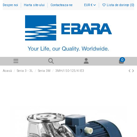
Despre noi
Harta site-ului
Contacteaza-ne
EUR €
Lista de dorințe (
0
)
0
Acasă
Seria 3 - 3L
Seria 3M
3MH/I 50-125/4 IE3