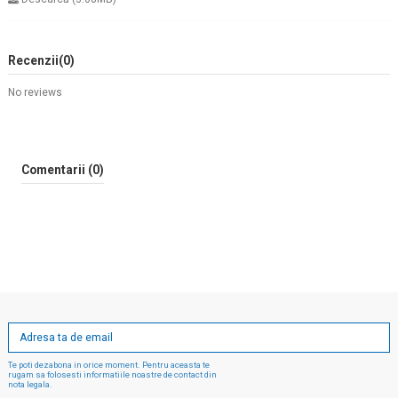
Recenzii
(0)
No reviews
Comentarii (0)
Te poti dezabona in orice moment. Pentru aceasta te
rugam sa folosesti informatiile noastre de contact din
nota legala.