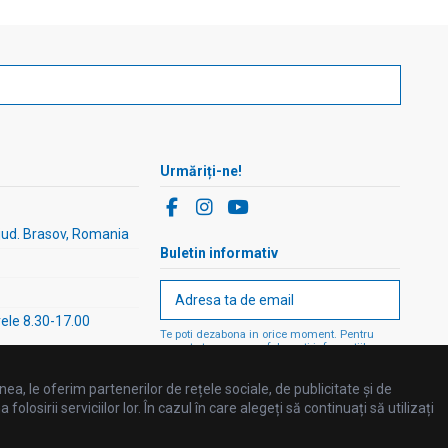
Urmăriți-ne!
 jud. Brasov, Romania
Buletin informativ
rele 8.30-17.00
Te poti dezabona in orice moment. Pentru
aceasta te rugam sa folosesti informatiile
noastre de contact din nota legala.
ea, le oferim partenerilor de rețele sociale, de publicitate și de
losirii serviciilor lor. În cazul în care alegeți să continuați să utilizați