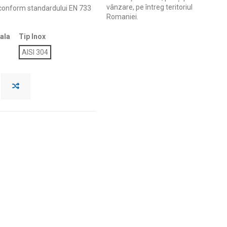
vânzare, pe întreg teritoriul
 conform standardului EN 733
Romaniei.
ala
Tip Inox
AISI 304