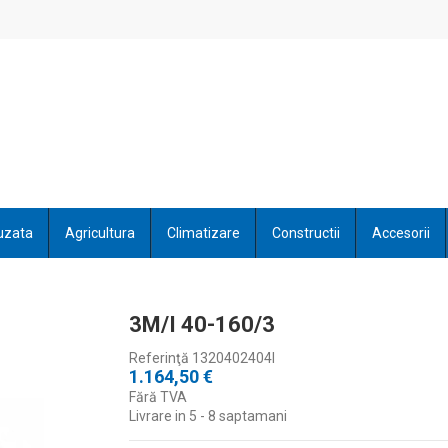
uzata
Agricultura
Climatizare
Constructii
Accesorii
3M/I 40-160/3
Referinţă
1320402404I
1.164,50 €
Fără TVA
Livrare in 5 - 8 saptamani