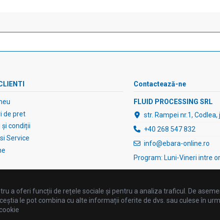
CLIENTI
Contactează-ne
meu
FLUID PROCESSING SRL
 de pret
str. Rampei nr.1, Codlea,
și condiții
+40 268 547 832
 si Service
info@ebara-online.ro
ne
Program: Luni-Vineri intre o
ru a oferi funcții de rețele sociale și pentru a analiza traficul. De asemen
ceștia le pot combina cu alte informații oferite de dvs. sau culese în urma fo
 cookie