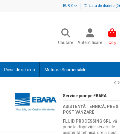
EUR €
Lista de dorințe (
0
)
Căutare
Autentificare
Coș
Piese de schimb
Motoare Submersibile
Service pompe EBARA
ASISTENŢĂ TEHNICĂ, PRE ŞI
POST VÂNZARE
FLUID PROCESSING SRL
vă
pune la dispoziţie servicii de
asistenţă tehnică, pre şi post