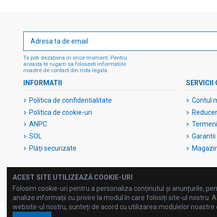
Te poti dezabona in orice moment. Pentru
aceasta te rugam sa folosesti informatiile
noastre de contact din nota legala.
INFORMATII
SERVICII 
Politica de confidentialitate
Contul 
Politica de cookie-uri
Reduceri
ANPC
Termeni 
SOL
Garantii
Plăți securizate
Magazi
ACEST SITE UTILIZEAZĂ COOKIE-URI
Folosim cookie-uri pentru a personaliza conținutul și anunțurile, pent
analize informații cu privire la modul în care folosiți site-ul nostru. A
website-ul nostru, sunteți de acord cu utilizarea modulelor noastre