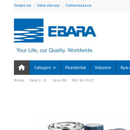
Despre noi
Harta site-ului
Contacteaza-ne
Categorii
Rezidential
Industrie
Apa 
Acasă
Seria 3 - 3L
Seria 3M
3M/I 40-160/3