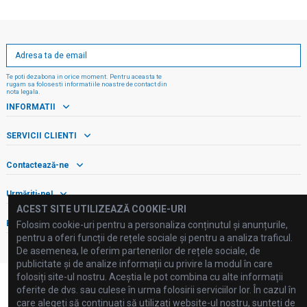
Te poti dezabona in orice moment. Pentru aceasta te
rugam sa folosesti informatiile noastre de contact din
nota legala.
INFORMATII
SERVICII CLIENTI
Contactează-ne
Urmăriți-ne!
ACEST SITE UTILIZEAZĂ COOKIE-URI
Buletin informativ
Folosim cookie-uri pentru a personaliza conținutul și anunțurile,
pentru a oferi funcții de rețele sociale și pentru a analiza traficul.
De asemenea, le oferim partenerilor de rețele sociale, de
publicitate și de analize informații cu privire la modul în care
folosiți site-ul nostru. Aceștia le pot combina cu alte informații
oferite de dvs. sau culese în urma folosirii serviciilor lor. În cazul în
care alegeți să continuați să utilizați website-ul nostru, sunteți de