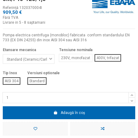
Referinţă
1320370004I
909,50 €
Fără TVA
Livrare in 5 - 8 saptamani
Pompa electrica centrifuga (monobloc) fabricata conform standardului EN
733 (EX DIN 24255) din inox AISI 304 sau AISI 316
Etansare mecanica
Tensiune nominala
230V, monofazat
400V, trifazat
Tip Inox
Versiuni optionale
AISI 304
Standard
Adaugă în coș