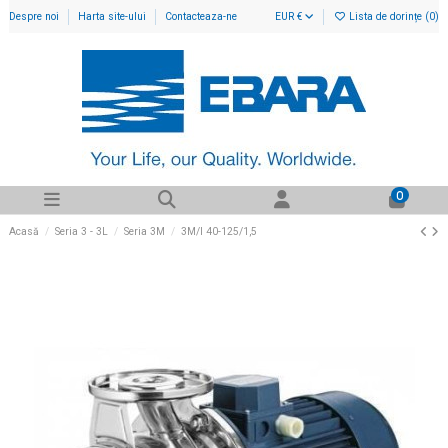
Despre noi
Harta site-ului
Contacteaza-ne
EUR €
Lista de dorințe (
0
)
0
Acasă
Seria 3 - 3L
Seria 3M
3M/I 40-125/1,5