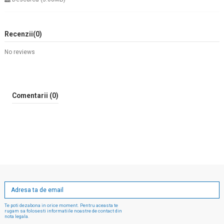
Recenzii
(0)
No reviews
Comentarii (0)
Te poti dezabona in orice moment. Pentru aceasta te
rugam sa folosesti informatiile noastre de contact din
nota legala.