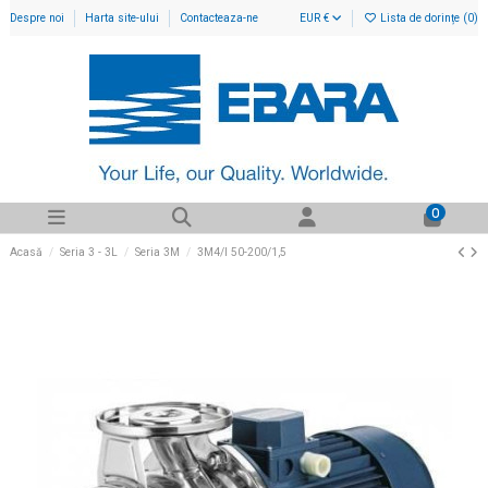
Despre noi
Harta site-ului
Contacteaza-ne
EUR €
Lista de dorințe (
0
)
0
Acasă
Seria 3 - 3L
Seria 3M
3M4/I 50-200/1,5