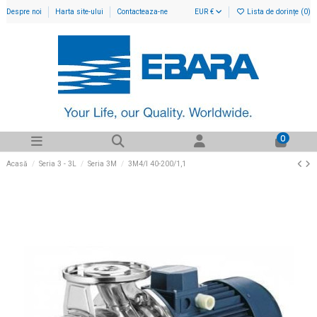
Despre noi
Harta site-ului
Contacteaza-ne
EUR €
Lista de dorințe (
0
)
0
Acasă
Seria 3 - 3L
Seria 3M
3M4/I 40-200/1,1