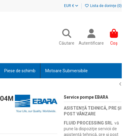
EUR €
Lista de dorințe (
0
)
Căutare
Autentificare
Coș
Piese de schimb
Motoare Submersibile
304M
Service pompe EBARA
ASISTENŢĂ TEHNICĂ, PRE ŞI
POST VÂNZARE
FLUID PROCESSING SRL
vă
pune la dispoziţie servicii de
asistenţă tehnică, pre şi post