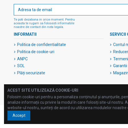
Te poti dezabona in orice moment. Pentru
aceasta te rugam sa folosesti informatiile
noastre de contact din nota legala.
INFORMATII
SERVICII 
Politica de confidentialitate
Contul 
Politica de cookie-uri
Reduceri
ANPC
Termeni 
SOL
Garantii
Plăți securizate
Magazi
ACEST SITE UTILIZEAZĂ COOKIE-URI
Folosim cookie-uri pentru a personaliza conținutul și anunțurile, pent
analize informații cu privire la modul în care folosiți site-ul nostru. A
website-ul nostru, sunteți de acord cu utilizarea modulelor noastre
Accept