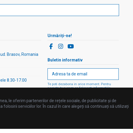
Urmăriți-ne!
 jud. Brasov, Romania
Buletin informativ
rele 8.30-17.00
Te poti dezabona in orice moment. Pentru
aceasta te rugam sa folosesti informatiile
noastre de contact din nota legala.
ea, le oferim partenerilor de rețele sociale, de publicitate și de
losirii serviciilor lor. În cazul în care alegeți să continuați să utilizați