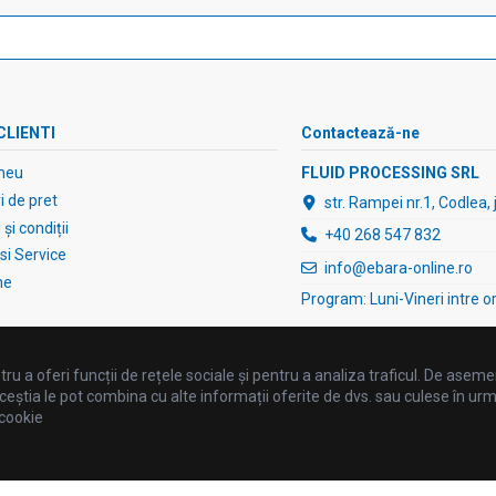
CLIENTI
Contactează-ne
meu
FLUID PROCESSING SRL
 de pret
str. Rampei nr.1, Codlea,
și condiții
+40 268 547 832
 si Service
info@ebara-online.ro
ne
Program: Luni-Vineri intre o
ru a oferi funcții de rețele sociale și pentru a analiza traficul. De asemen
ceștia le pot combina cu alte informații oferite de dvs. sau culese în urma fo
 cookie
©2025 FLUID PROCESSING SRL