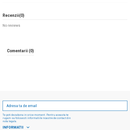
Recenzii
(0)
No reviews
Comentarii (0)
Te poti dezabona in orice moment. Pentru aceasta te
rugam sa folosesti informatiile noastre de contact din
nota legala.
INFORMATII