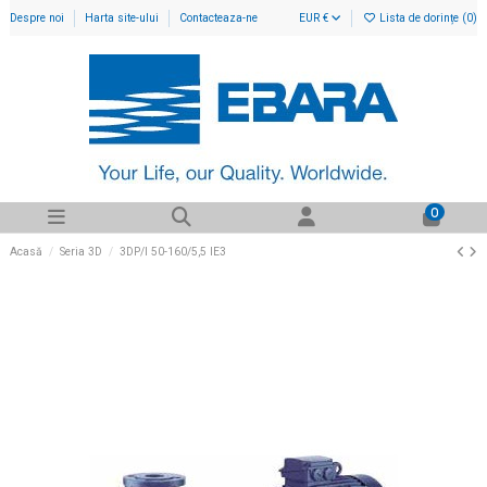
Despre noi
Harta site-ului
Contacteaza-ne
EUR €
Lista de dorințe (
0
)
0
Acasă
Seria 3D
3DP/I 50-160/5,5 IE3