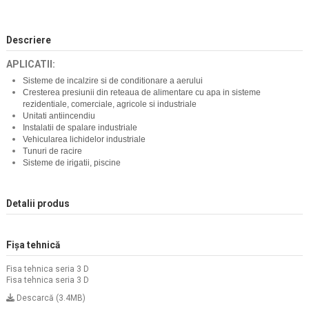
Descriere
APLICATII:
Sisteme de incalzire si de conditionare a aerului
Cresterea presiunii din reteaua de alimentare cu apa in sisteme
rezidentiale, comerciale, agricole si industriale
Unitati antiincendiu
Instalatii de spalare industriale
Vehicularea lichidelor industriale
Tunuri de racire
Sisteme de irigatii, piscine
Detalii produs
Fișa tehnică
Fisa tehnica seria 3 D
Fisa tehnica seria 3 D
Descarcă (3.4MB)