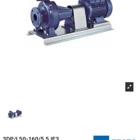
3DP/I 50-160/5,5 IE3