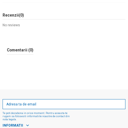
Recenzii
(0)
No reviews
Comentarii (0)
Te poti dezabona in orice moment. Pentru aceasta te
rugam sa folosesti informatiile noastre de contact din
nota legala.
INFORMATII