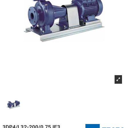
3DP4/I 32-200/0,75 IE3