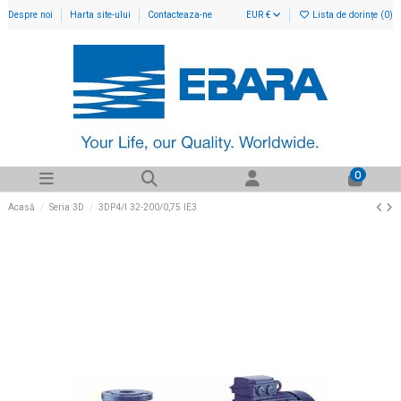
Despre noi
Harta site-ului
Contacteaza-ne
EUR €
Lista de dorințe (
0
)
0
Acasă
Seria 3D
3DP4/I 32-200/0,75 IE3