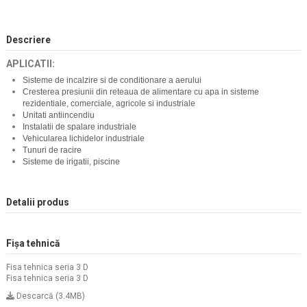
Descriere
APLICATII:
Sisteme de incalzire si de conditionare a aerului
Cresterea presiunii din reteaua de alimentare cu apa in sisteme
rezidentiale, comerciale, agricole si industriale
Unitati antiincendiu
Instalatii de spalare industriale
Vehicularea lichidelor industriale
Tunuri de racire
Sisteme de irigatii, piscine
Detalii produs
Fișa tehnică
Fisa tehnica seria 3 D
Fisa tehnica seria 3 D
Descarcă (3.4MB)