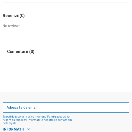
Recenzii
(0)
No reviews
Comentarii (0)
Te poti dezabona in orice moment. Pentru aceasta te
rugam sa folosesti informatiile noastre de contact din
nota legala.
INFORMATII