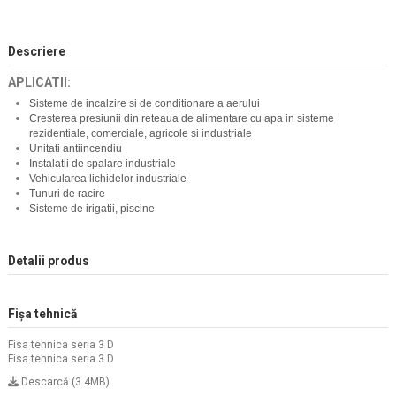
Descriere
APLICATII:
Sisteme de incalzire si de conditionare a aerului
Cresterea presiunii din reteaua de alimentare cu apa in sisteme
rezidentiale, comerciale, agricole si industriale
Unitati antiincendiu
Instalatii de spalare industriale
Vehicularea lichidelor industriale
Tunuri de racire
Sisteme de irigatii, piscine
Detalii produs
Fișa tehnică
Fisa tehnica seria 3 D
Fisa tehnica seria 3 D
Descarcă (3.4MB)