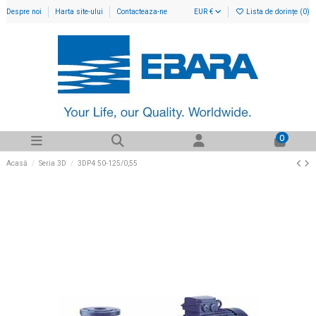
Despre noi
Harta site-ului
Contacteaza-ne
EUR €
Lista de dorințe (
0
)
0
Acasă
Seria 3D
3DP4 50-125/0,55