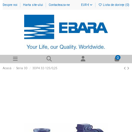
Despre noi
Harta site-ului
Contacteaza-ne
EUR €
Lista de dorințe (
0
)
0
Acasă
Seria 3D
3DP4 32-125/0,25