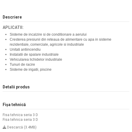
Descriere
APLICATII:
Sisteme de incalzire si de conditionare a aerului
Cresterea presiunii din reteaua de alimentare cu apa in sisteme
rezidentiale, comerciale, agricole si industriale
Unitati antiincendiu
Instalatii de spalare industriale
Vehicularea lichidelor industriale
Tunuri de racire
Sisteme de irigatii, piscine
Detalii produs
Fișa tehnică
Fisa tehnica seria 3 D
Fisa tehnica seria 3 D
Descarcă (3.4MB)