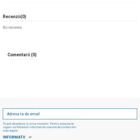
Recenzii
(0)
No reviews
Comentarii (0)
Te poti dezabona in orice moment. Pentru aceasta te
rugam sa folosesti informatiile noastre de contact din
nota legala.
INFORMATII