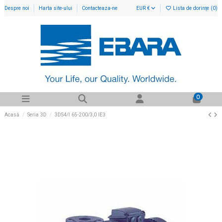
Despre noi
Harta site-ului
Contacteaza-ne
EUR €
Lista de dorințe (
0
)
0
Acasă
Seria 3D
3DS4/I 65-200/3,0 IE3