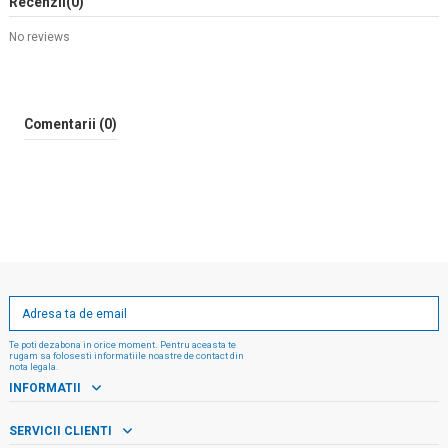
Recenzii
(0)
No reviews
Comentarii (0)
Te poti dezabona in orice moment. Pentru aceasta te
rugam sa folosesti informatiile noastre de contact din
nota legala.
INFORMATII
SERVICII CLIENTI