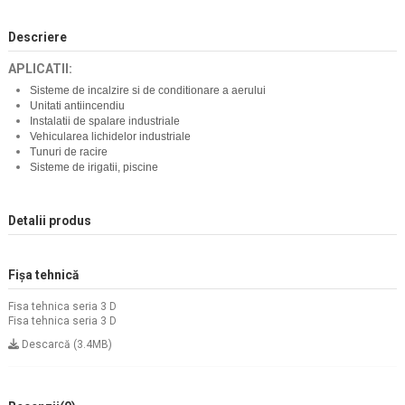
Descriere
APLICATII:
Sisteme de incalzire si de conditionare a aerului
Unitati antiincendiu
Instalatii de spalare industriale
Vehicularea lichidelor industriale
Tunuri de racire
Sisteme de irigatii, piscine
Detalii produs
Fișa tehnică
Fisa tehnica seria 3 D
Fisa tehnica seria 3 D
Descarcă (3.4MB)