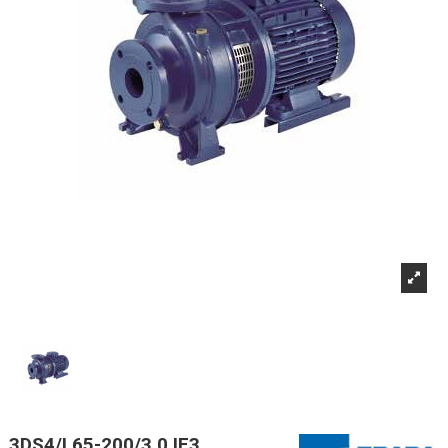
3DS4/I 65-200/3,0 IE3