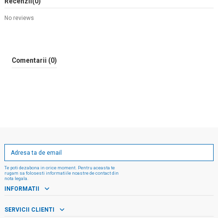
Recenzii
(0)
No reviews
Comentarii (0)
Te poti dezabona in orice moment. Pentru aceasta te
rugam sa folosesti informatiile noastre de contact din
nota legala.
INFORMATII
SERVICII CLIENTI