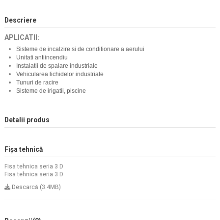
Descriere
APLICATII:
Sisteme de incalzire si de conditionare a aerului
Unitati antiincendiu
Instalatii de spalare industriale
Vehicularea lichidelor industriale
Tunuri de racire
Sisteme de irigatii, piscine
Detalii produs
Fișa tehnică
Fisa tehnica seria 3 D
Fisa tehnica seria 3 D
Descarcă (3.4MB)