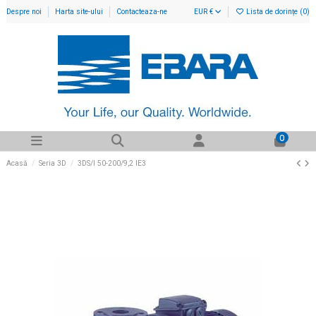
Despre noi
Harta site-ului
Contacteaza-ne
EUR €
Lista de dorințe (
0
)
0
Acasă
Seria 3D
3DS/I 50-200/9,2 IE3