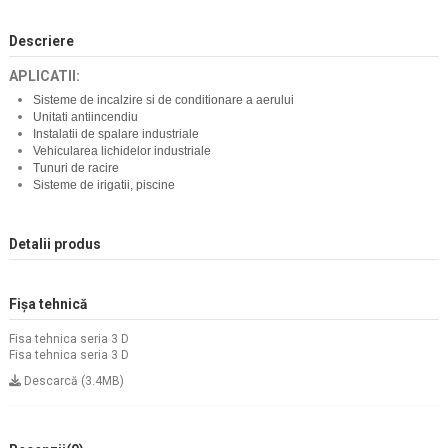
Descriere
APLICATII:
Sisteme de incalzire si de conditionare a aerului
Unitati antiincendiu
Instalatii de spalare industriale
Vehicularea lichidelor industriale
Tunuri de racire
Sisteme de irigatii, piscine
Detalii produs
Fișa tehnică
Fisa tehnica seria 3 D
Fisa tehnica seria 3 D
Descarcă (3.4MB)