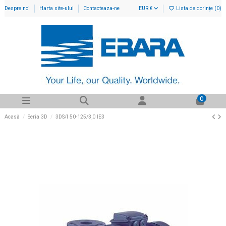
Despre noi
Harta site-ului
Contacteaza-ne
EUR €
Lista de dorințe (
0
)
0
Acasă
Seria 3D
3DS/I 50-125/3,0 IE3