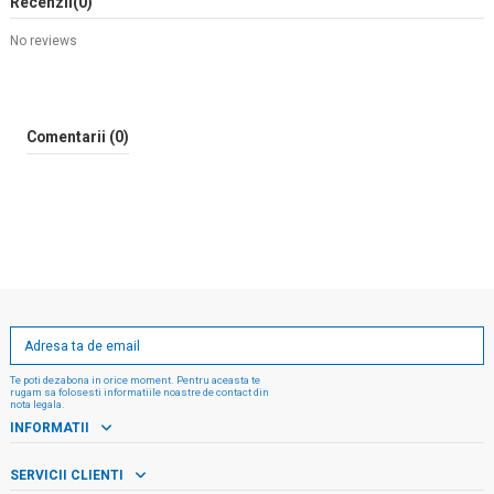
Recenzii
(0)
No reviews
Comentarii (0)
Te poti dezabona in orice moment. Pentru aceasta te
rugam sa folosesti informatiile noastre de contact din
nota legala.
INFORMATII
SERVICII CLIENTI