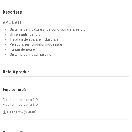
Descriere
APLICATII:
Sisteme de incalzire si de conditionare a aerului
Unitati antiincendiu
Instalatii de spalare industriale
Vehicularea lichidelor industriale
Tunuri de racire
Sisteme de irigatii, piscine
Detalii produs
Fișa tehnică
Fisa tehnica seria 3 D
Fisa tehnica seria 3 D
Descarcă (3.4MB)