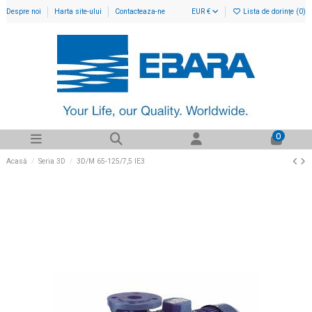
Despre noi
Harta site-ului
Contacteaza-ne
EUR €
Lista de dorințe (
0
)
0
Acasă
Seria 3D
3D/M 65-125/7,5 IE3