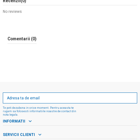
Recenzii
(0)
No reviews
Comentarii (0)
Te poti dezabona in orice moment. Pentru aceasta te
rugam sa folosesti informatiile noastre de contact din
nota legala.
INFORMATII
SERVICII CLIENTI