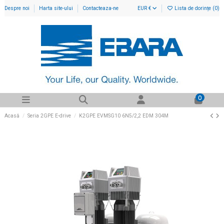
Despre noi
Harta site-ului
Contacteaza-ne
EUR €
Lista de dorințe (
0
)
0
Acasă
Seria 2GPE E-drive
K2GPE EVMSG10 6N5/2,2 EDM 304M