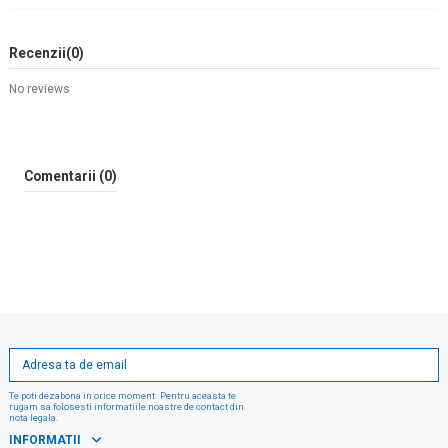
Recenzii
(0)
No reviews
Comentarii (0)
Te poti dezabona in orice moment. Pentru aceasta te
rugam sa folosesti informatiile noastre de contact din
nota legala.
INFORMATII