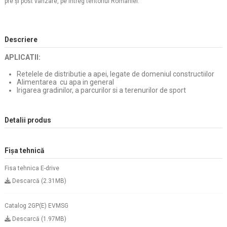
pre şi post vânzare, pe întreg teritoriul Romaniei.
Descriere
APLICATII:
Retelele de distributie a apei, legate de domeniul constructiilor
Alimentarea cu apa in general
Irigarea gradinilor, a parcurilor si a terenurilor de sport
Detalii produs
Fișa tehnică
Fisa tehnica E-drive
Descarcă (2.31MB)
Catalog 2GP(E) EVMSG
Descarcă (1.97MB)