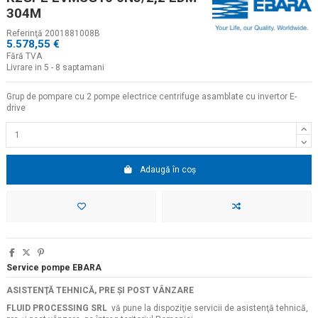
304M
Referinţă
2001881008B
5.578,55 €
Fără TVA
Livrare in 5 - 8 saptamani
Grup de pompare cu 2 pompe electrice centrifuge asamblate cu invertor E-
drive
Adaugă în coș
Service pompe EBARA
ASISTENŢĂ TEHNICĂ, PRE ŞI POST VÂNZARE
FLUID PROCESSING SRL
vă pune la dispoziţie servicii de asistenţă tehnică,