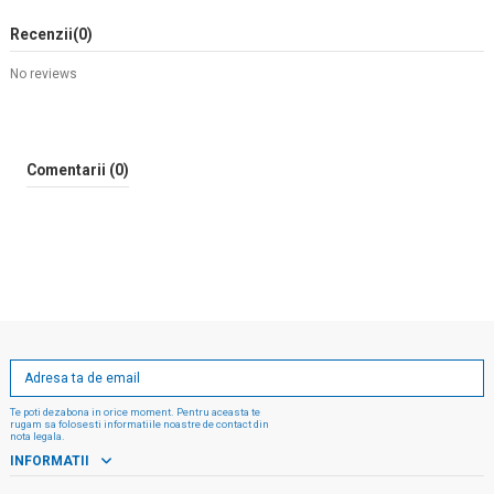
Recenzii
(0)
No reviews
Comentarii (0)
Te poti dezabona in orice moment. Pentru aceasta te
rugam sa folosesti informatiile noastre de contact din
nota legala.
INFORMATII