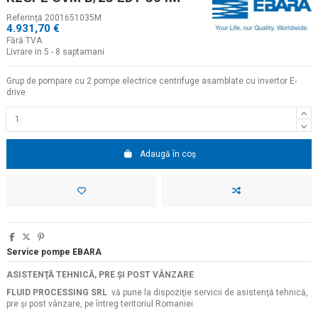
Referinţă
2001651035M
4.931,70 €
Fără TVA
Livrare in 5 - 8 saptamani
Grup de pompare cu 2 pompe electrice centrifuge asamblate cu invertor E-
drive
Adaugă în coș
Service pompe EBARA
ASISTENŢĂ TEHNICĂ, PRE ŞI POST VÂNZARE
FLUID PROCESSING SRL
vă pune la dispoziţie servicii de asistenţă tehnică,
pre şi post vânzare, pe întreg teritoriul Romaniei.