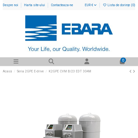
Despre noi
Harta site-ului
Contacteaza-ne
EUR €
Lista de dorințe (
0
)
0
Acasă
Seria 2GPE E-drive
K2GPE CVM B/23 EDT 304M