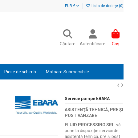
EUR €
Lista de dorințe (
0
)
Căutare
Autentificare
Coș
Piese de schimb
Motoare Submersibile
Service pompe EBARA
ASISTENŢĂ TEHNICĂ, PRE ŞI
POST VÂNZARE
FLUID PROCESSING SRL
vă
pune la dispoziţie servicii de
asistenţă tehnică, pre şi post