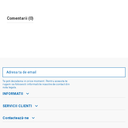
Comentarii (0)
Te poti dezabona in orice moment. Pentru aceasta te
rugam sa folosesti informatiile noastre de contact din
nota legala.
INFORMATII
SERVICII CLIENTI
Contactează-ne