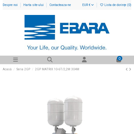
Despre noi
Harta site-ului
Contacteaza-ne
EUR €
Lista de dorințe (
0
)
0
Acasă
Seria 2GP
2GP MATRIX 10-6T/2,2M 304M