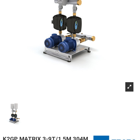
K2GP MATRIX 3-9T/1,5M 304M