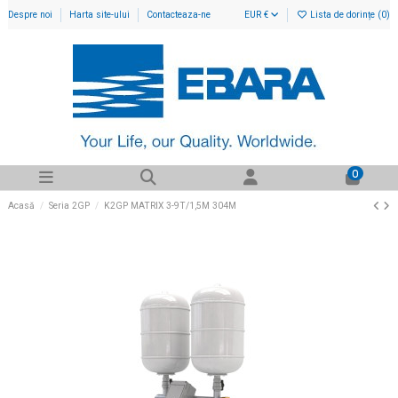
Despre noi
Harta site-ului
Contacteaza-ne
EUR €
Lista de dorințe (
0
)
0
Acasă
Seria 2GP
K2GP MATRIX 3-9T/1,5M 304M