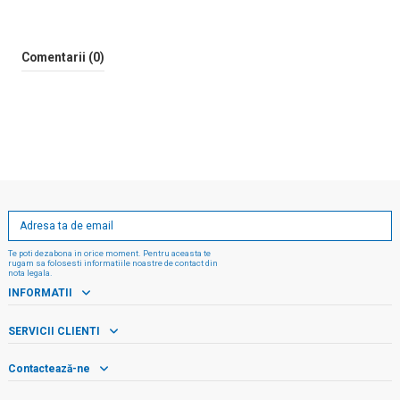
Comentarii (0)
Te poti dezabona in orice moment. Pentru aceasta te
rugam sa folosesti informatiile noastre de contact din
nota legala.
INFORMATII
SERVICII CLIENTI
Contactează-ne