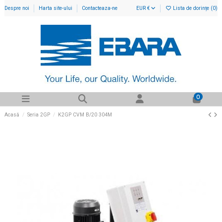
Despre noi
Harta site-ului
Contacteaza-ne
EUR €
Lista de dorințe (
0
)
0
Acasă
Seria 2GP
K2GP CVM B/20 304M