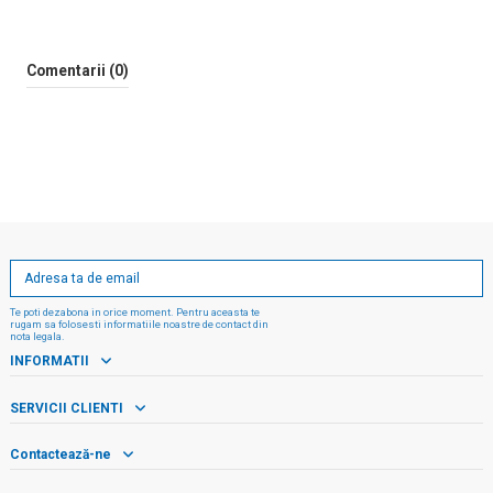
Comentarii (0)
Te poti dezabona in orice moment. Pentru aceasta te
rugam sa folosesti informatiile noastre de contact din
nota legala.
INFORMATII
SERVICII CLIENTI
Contactează-ne