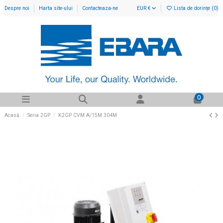
Despre noi
Harta site-ului
Contacteaza-ne
EUR €
Lista de dorințe (
0
)
0
Acasă
Seria 2GP
K2GP CVM A/15M 304M