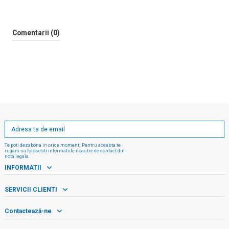
Comentarii (0)
Te poti dezabona in orice moment. Pentru aceasta te
rugam sa folosesti informatiile noastre de contact din
nota legala.
INFORMATII
SERVICII CLIENTI
Contactează-ne