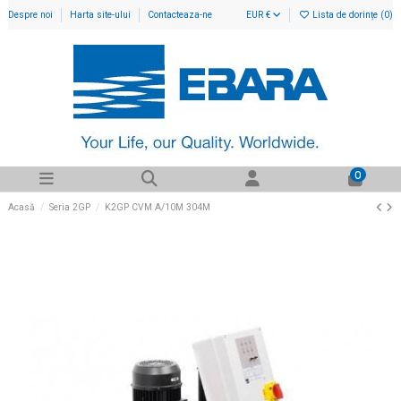
Despre noi
Harta site-ului
Contacteaza-ne
EUR €
Lista de dorințe (
0
)
0
Acasă
Seria 2GP
K2GP CVM A/10M 304M