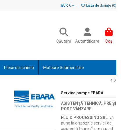
EUR €
Lista de dorințe (
0
)
Căutare
Autentificare
Coș
Piese de schimb
Motoare Submersibile
Service pompe EBARA
ASISTENŢĂ TEHNICĂ, PRE ŞI
POST VÂNZARE
FLUID PROCESSING SRL
vă
pune la dispoziţie servicii de
asistenţă tehnică, pre şi post