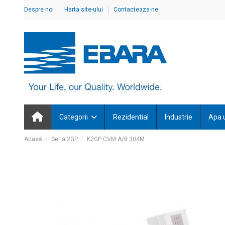
Despre noi
Harta site-ului
Contacteaza-ne
Categorii
Rezidential
Industrie
Apa 
Acasă
Seria 2GP
K2GP CVM A/8 304M