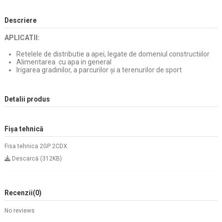
Descriere
APLICATII:
Retelele de distributie a apei, legate de domeniul constructiilor
Alimentarea cu apa in general
Irigarea gradinilor, a parcurilor și a terenurilor de sport
Detalii produs
Fișa tehnică
Fisa tehnica 2GP 2CDX
Descarcă (312KB)
Recenzii
(0)
No reviews