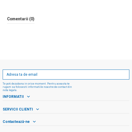
Comentarii (0)
Te poti dezabona in orice moment. Pentru aceasta te
rugam sa folosesti informatiile noastre de contact din
nota legala.
INFORMATII
SERVICII CLIENTI
Contactează-ne