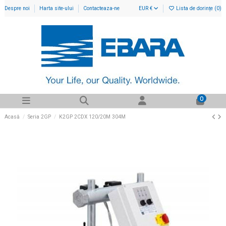
Despre noi
Harta site-ului
Contacteaza-ne
EUR €
Lista de dorințe (
0
)
0
Acasă
Seria 2GP
K2GP 2CDX 120/20M 304M