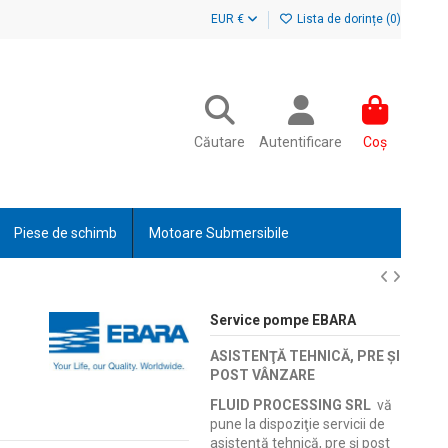
EUR €
Lista de dorințe (
0
)
Căutare
Autentificare
Coș
Piese de schimb
Motoare Submersibile
Service pompe EBARA
ASISTENŢĂ TEHNICĂ, PRE ŞI
POST VÂNZARE
FLUID PROCESSING SRL
vă
pune la dispoziţie servicii de
asistenţă tehnică, pre şi post