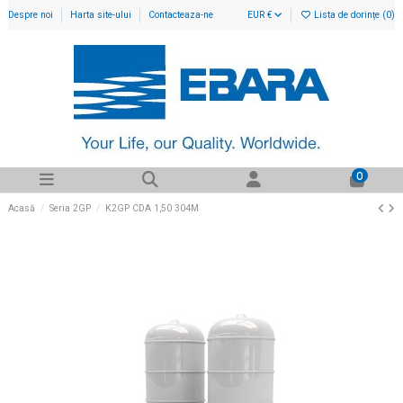
Despre noi
Harta site-ului
Contacteaza-ne
EUR €
Lista de dorințe (
0
)
0
Acasă
Seria 2GP
K2GP CDA 1,50 304M