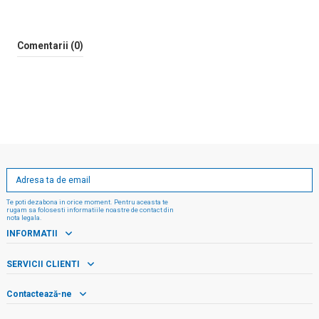
Comentarii (0)
Te poti dezabona in orice moment. Pentru aceasta te
rugam sa folosesti informatiile noastre de contact din
nota legala.
INFORMATII
SERVICII CLIENTI
Contactează-ne