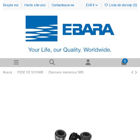
Despre noi
Harta site-ului
Contacteaza-ne
EUR €
Lista de dorințe (
0
)
0
Acasă
PIESE DE SCHIMB
Etansare mecanica SWS