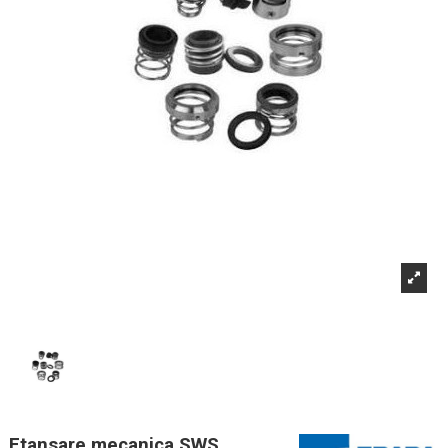
Etansare mecanica SWS