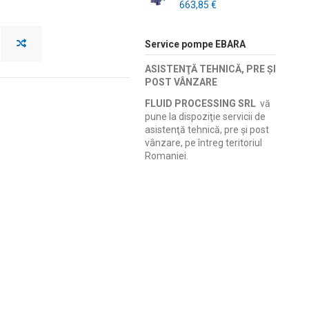
663,85 €
Service pompe EBARA
ASISTENŢĂ TEHNICĂ, PRE ŞI
POST VÂNZARE
FLUID PROCESSING SRL
vă
pune la dispoziţie servicii de
asistenţă tehnică, pre şi post
vânzare, pe întreg teritoriul
Romaniei.