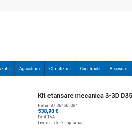
uzata
Agricultura
Climatizare
Constructii
Accesorii
Kit etansare mecanica 3-3D D3
Referinţă
364500084
538,90 €
Fără TVA
Livrare in 5 - 8 saptamani