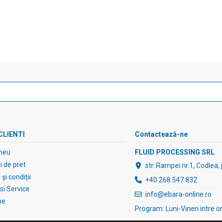
CLIENTI
Contactează-ne
meu
FLUID PROCESSING SRL
 de pret
str. Rampei nr.1, Codlea,
și condiții
+40 268 547 832
 si Service
info@ebara-online.ro
ne
Program: Luni-Vineri intre o