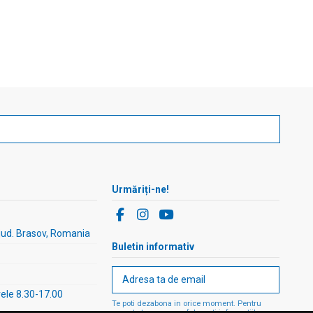
Urmăriți-ne!
 jud. Brasov, Romania
Buletin informativ
rele 8.30-17.00
Te poti dezabona in orice moment. Pentru
aceasta te rugam sa folosesti informatiile