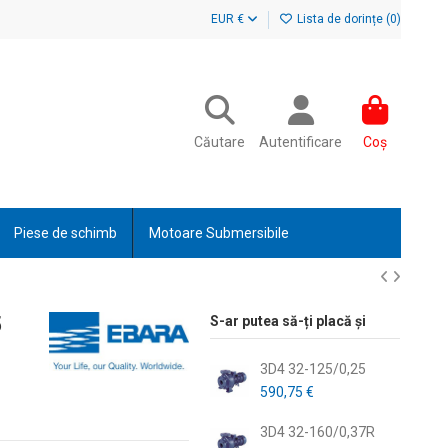
EUR €
Lista de dorințe (
0
)
Căutare
Autentificare
Coș
Piese de schimb
Motoare Submersibile
5
S-ar putea să-ți placă și
3D4 32-125/0,25
590,75 €
3D4 32-160/0,37R