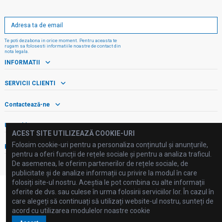
Te poti dezabona in orice moment. Pentru aceasta te
rugam sa folosesti informatiile noastre de contact din
nota legala.
INFORMATII
SERVICII CLIENTI
Contactează-ne
Urmăriți-ne!
ACEST SITE UTILIZEAZĂ COOKIE-URI
Folosim cookie-uri pentru a personaliza conținutul și anunțurile,
Buletin informativ
pentru a oferi funcții de rețele sociale și pentru a analiza traficul.
De asemenea, le oferim partenerilor de rețele sociale, de
publicitate și de analize informații cu privire la modul în care
folosiți site-ul nostru. Aceștia le pot combina cu alte informații
oferite de dvs. sau culese în urma folosirii serviciilor lor. În cazul în
care alegeți să continuați să utilizați website-ul nostru, sunteți de
acord cu utilizarea modulelor noastre cookie
©2025 FLUID PROCESSING SRL