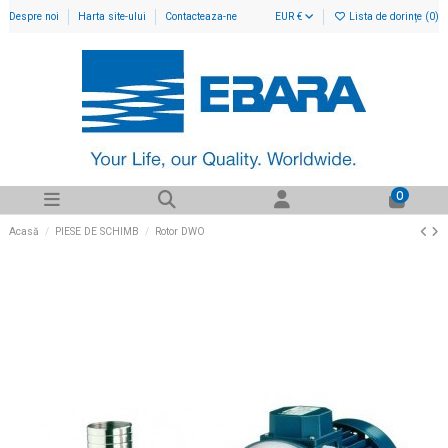
Despre noi
Harta site-ului
Contacteaza-ne
EUR €
Lista de dorințe (
0
)
0
Acasă
PIESE DE SCHIMB
Rotor DWO