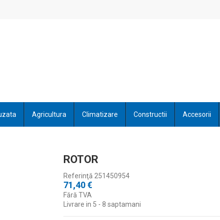
uzata
Agricultura
Climatizare
Constructii
Accesorii
ROTOR
Referinţă
251450954
71,40 €
Fără TVA
Livrare in 5 - 8 saptamani