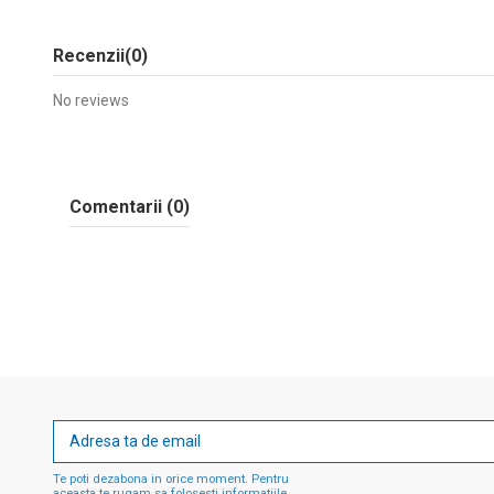
Recenzii
(0)
No reviews
Comentarii (0)
Te poti dezabona in orice moment. Pentru
aceasta te rugam sa folosesti informatiile