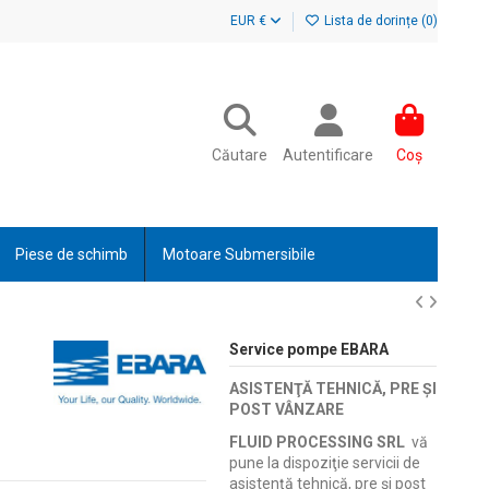
EUR €
Lista de dorințe (
0
)
Căutare
Autentificare
Coș
Piese de schimb
Motoare Submersibile
Service pompe EBARA
ASISTENŢĂ TEHNICĂ, PRE ŞI
POST VÂNZARE
FLUID PROCESSING SRL
vă
pune la dispoziţie servicii de
asistenţă tehnică, pre şi post