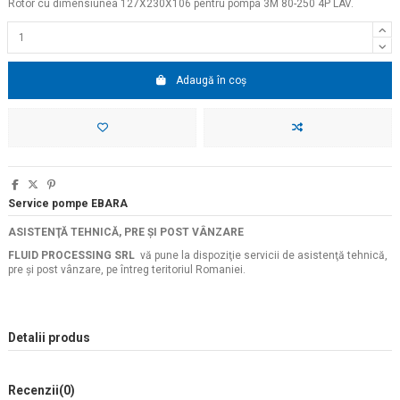
Rotor cu dimensiunea 127X230X106 pentru pompa 3M 80-250 4P LAV.
Adaugă în coș
Service pompe EBARA
ASISTENŢĂ TEHNICĂ, PRE ŞI POST VÂNZARE
FLUID PROCESSING SRL
vă pune la dispoziţie servicii de asistenţă tehnică,
pre şi post vânzare, pe întreg teritoriul Romaniei.
Detalii produs
Recenzii
(0)