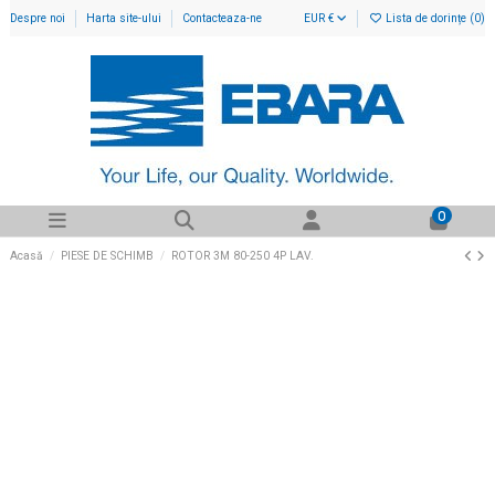
Despre noi
Harta site-ului
Contacteaza-ne
EUR €
Lista de dorințe (
0
)
0
Acasă
PIESE DE SCHIMB
ROTOR 3M 80-250 4P LAV.