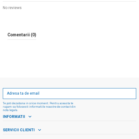
No reviews
Comentarii (0)
Te poti dezabona in orice moment. Pentru aceasta te
rugam sa folosesti informatiile noastre de contact din
nota legala.
INFORMATII
SERVICII CLIENTI