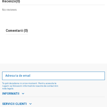
Recenzii
(0)
No reviews
Comentarii (0)
Te poti dezabona in orice moment. Pentru aceasta te
rugam sa folosesti informatiile noastre de contact din
nota legala.
INFORMATII
SERVICII CLIENTI