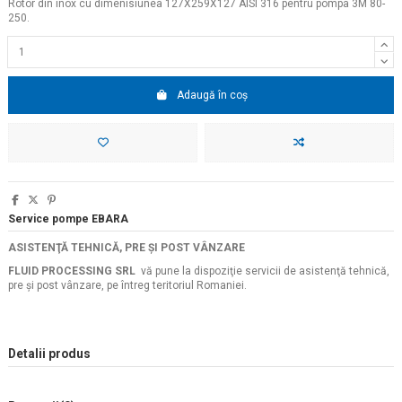
Rotor din inox cu dimenisiunea 127X259X127 AISI 316 pentru pompa 3M 80-
250.
Adaugă în coș
Service pompe EBARA
ASISTENŢĂ TEHNICĂ, PRE ŞI POST VÂNZARE
FLUID PROCESSING SRL
vă pune la dispoziţie servicii de asistenţă tehnică,
pre şi post vânzare, pe întreg teritoriul Romaniei.
Detalii produs