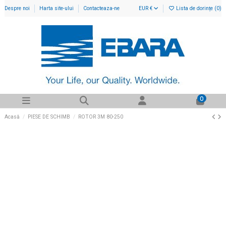
Despre noi
Harta site-ului
Contacteaza-ne
EUR €
Lista de dorințe (
0
)
0
Acasă
PIESE DE SCHIMB
ROTOR 3M 80-250