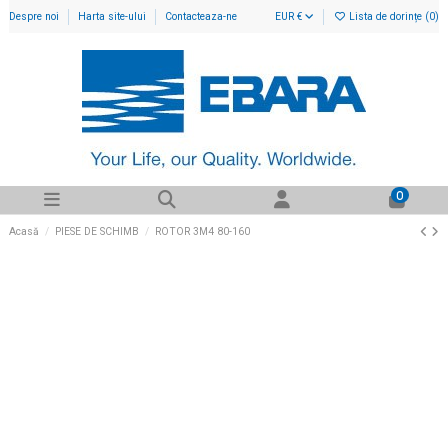
Despre noi
Harta site-ului
Contacteaza-ne
EUR €
Lista de dorințe (
0
)
0
Acasă
PIESE DE SCHIMB
ROTOR 3M4 80-160