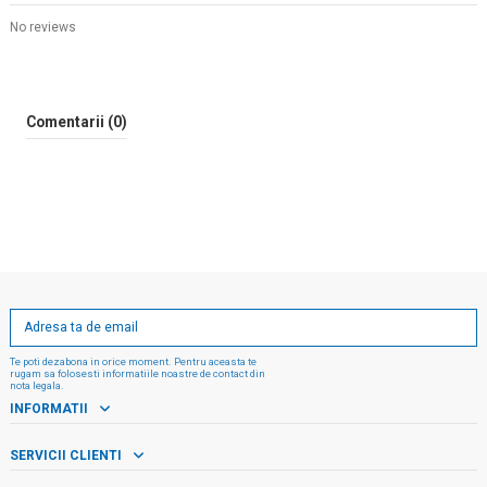
No reviews
Comentarii (0)
Te poti dezabona in orice moment. Pentru aceasta te
rugam sa folosesti informatiile noastre de contact din
nota legala.
INFORMATII
SERVICII CLIENTI