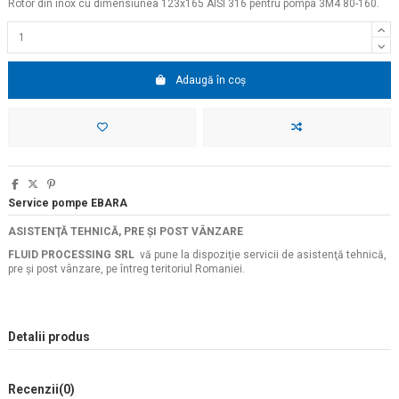
Rotor din inox cu dimensiunea 123x165 AISI 316 pentru pompa 3M4 80-160.
Adaugă în coș
Service pompe EBARA
ASISTENŢĂ TEHNICĂ, PRE ŞI POST VÂNZARE
FLUID PROCESSING SRL
vă pune la dispoziţie servicii de asistenţă tehnică,
pre şi post vânzare, pe întreg teritoriul Romaniei.
Detalii produs
Recenzii
(0)